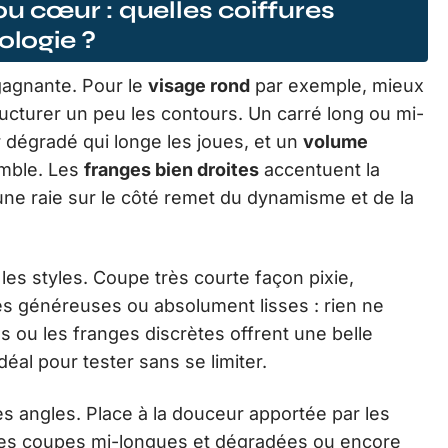
ou cœur : quelles coiffures
ologie ?
gagnante. Pour le
visage rond
par exemple, mieux
tructurer un peu les contours. Un carré long ou mi-
 dégradé qui longe les joues, et un
volume
emble. Les
franges bien droites
accentuent la
une raie sur le côté remet du dynamisme et de la
es styles. Coupe très courte façon pixie,
es généreuses ou absolument lisses : rien ne
es ou les franges discrètes offrent une belle
idéal pour tester sans se limiter.
s angles. Place à la douceur apportée par les
 les coupes mi-longues et dégradées ou encore