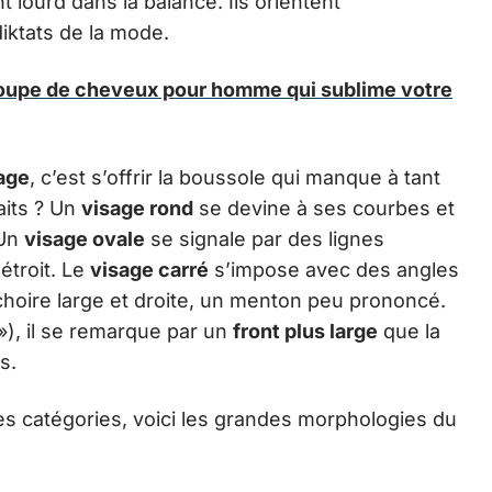
 lourd dans la balance. Ils orientent
iktats de la mode.
oupe de cheveux pour homme qui sublime votre
age
, c’est s’offrir la boussole qui manque à tant
aits ? Un
visage rond
se devine à ses courbes et
 Un
visage ovale
se signale par des lignes
 étroit. Le
visage carré
s’impose avec des angles
choire large et droite, un menton peu prononcé.
»), il se remarque par un
front plus large
que la
s.
tes catégories, voici les grandes morphologies du