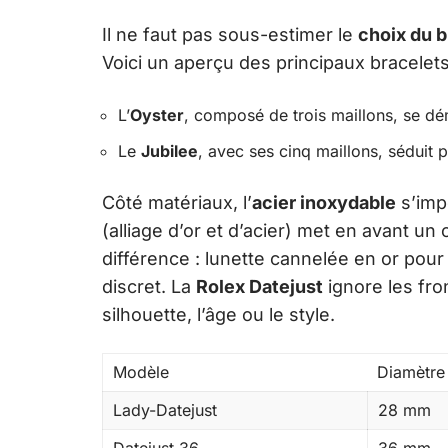
Il ne faut pas sous-estimer le
choix du b
Voici un aperçu des principaux bracelets
L’
Oyster
, composé de trois maillons, se dé
Le
Jubilee
, avec ses cinq maillons, séduit 
Côté matériaux, l’
acier inoxydable
s’imp
(alliage d’or et d’acier) met en avant un
différence : lunette cannelée en or pour 
discret. La
Rolex Datejust
ignore les fron
silhouette, l’âge ou le style.
Modèle
Diamètre
Lady-Datejust
28 mm
Datejust 36
36 mm