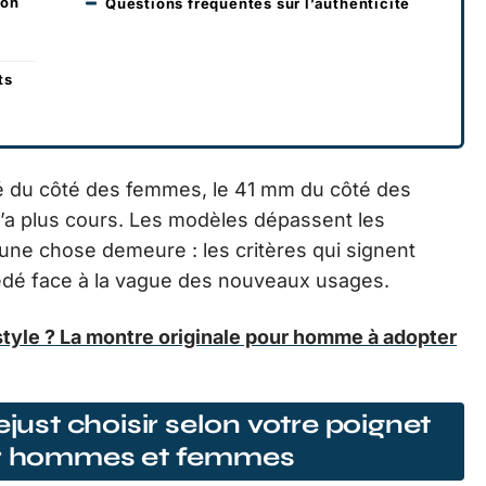
lon
Questions fréquentes sur l’authenticité
ts
é du côté des femmes, le 41 mm du côté des
n’a plus cours. Les modèles dépassent les
s une chose demeure : les critères qui signent
 cédé face à la vague des nouveaux usages.
 style ? La montre originale pour homme à adopter
ejust choisir selon votre poignet
our hommes et femmes