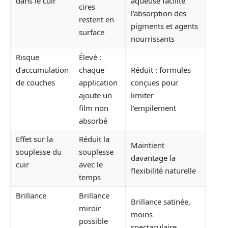
dans le cuir
aqueuse facilite
cires
l’absorption des
restent en
pigments et agents
surface
nourrissants
Risque
Élevé :
d’accumulation
chaque
Réduit : formules
de couches
application
conçues pour
ajoute un
limiter
film non
l’empilement
absorbé
Effet sur la
Réduit la
Maintient
souplesse du
souplesse
davantage la
cuir
avec le
flexibilité naturelle
temps
Brillance
Brillance
Brillance satinée,
miroir
moins
possible
spectaculaire