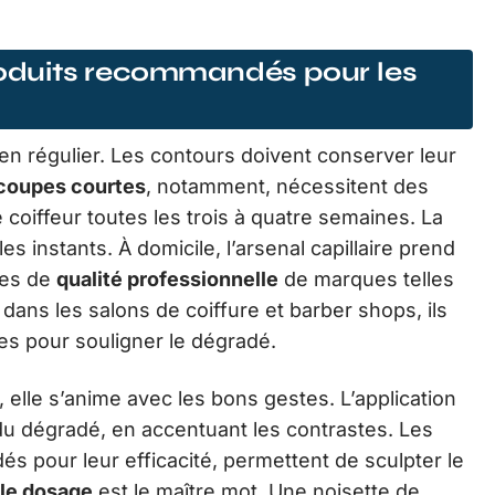
produits recommandés pour les
n régulier. Les contours doivent conserver leur
coupes courtes
, notamment, nécessitent des
 coiffeur toutes les trois à quatre semaines. La
s instants. À domicile, l’arsenal capillaire prend
res de
qualité professionnelle
de marques telles
ans les salons de coiffure et barber shops, ils
ires pour souligner le dégradé.
 elle s’anime avec les bons gestes. L’application
e du dégradé, en accentuant les contrastes. Les
 pour leur efficacité, permettent de sculpter le
le dosage
est le maître mot. Une noisette de